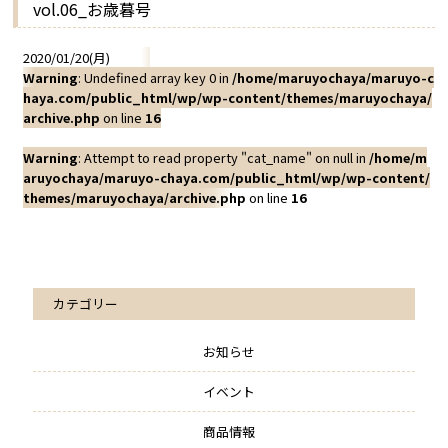
vol.06_お歳暮号
2020/01/20(月)
Warning
: Undefined array key 0 in
/home/maruyochaya/maruyo-c
haya.com/public_html/wp/wp-content/themes/maruyochaya/
archive.php
on line
16
Warning
: Attempt to read property "cat_name" on null in
/home/m
aruyochaya/maruyo-chaya.com/public_html/wp/wp-content/
themes/maruyochaya/archive.php
on line
16
カテゴリー
お知らせ
イベント
商品情報