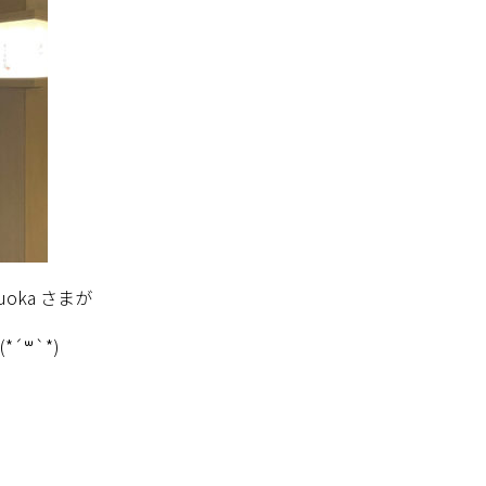
zuoka
さまが
(*´
꒳
`*)