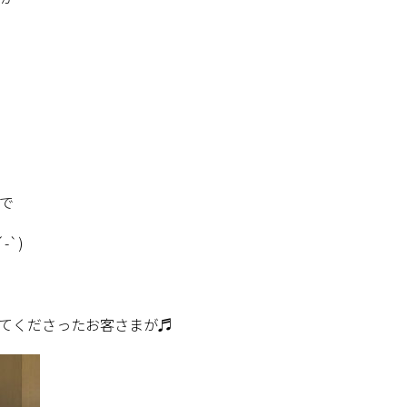
。
で
´-`)
てくださったお客さまが♬