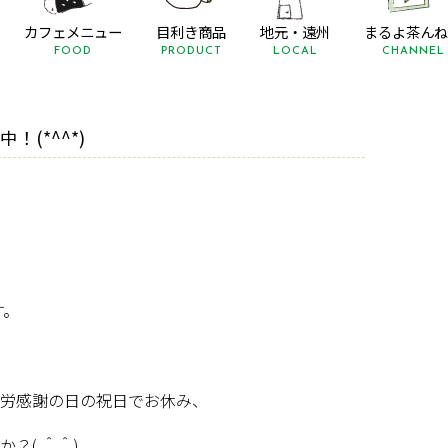
カフェメニュー
目利き商品
地元・遠州
まるよ茶んね
FOOD
PRODUCT
LOCAL
CHANNEL
(*^^*)
す。
労感謝の日の祝日でお休み、
か？
(
＾＾
)