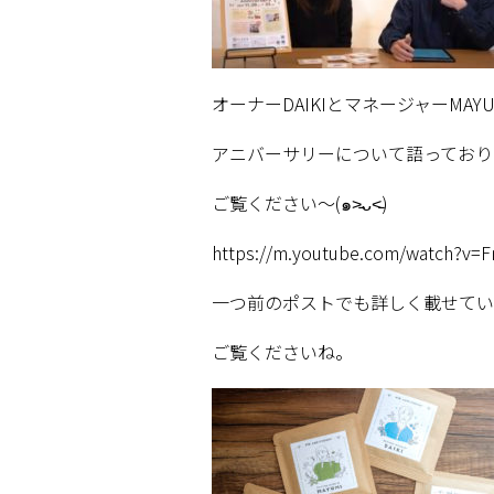
オーナー
DAIKI
とマネージャー
MAYU
アニバーサリーについて語っており
ご覧ください〜
(
๑
˃̵ᴗ˂̵
)
https://m.youtube.com/watch?v=
一つ前のポストでも詳しく載せてい
ご覧くださいね。