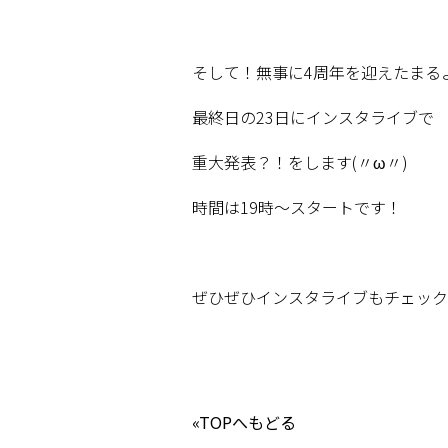
そして！無事に
4
周年を迎えたまる
最終日の
23
日にインスタライブで
重大発表？！をします
(〃ω〃)
時間は19
時〜スタートです！
ぜひぜひインスタライブもチェック
«TOPへもどる