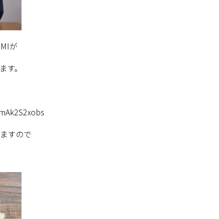
MI
が
ます。
FmAk2S2xobs
ますので