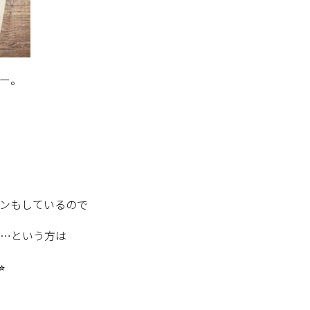
ー。
ンもしているので
…
という方は
⭐︎