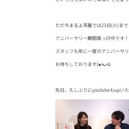
ただ今まるよ茶屋では
23
日
(
火
)
まで
アニバーサリー期間真っ只中です！
スタッフも年に一度のアニバーサリ
お待ちしております
(
๑
˃̵ᴗ˂̵
)
先日、久しぶりに
youtube
も
up
いた