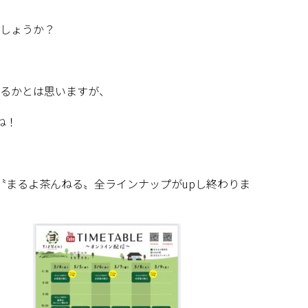
しょうか？
るかとは思いますが、
ね！
〝まるよ茶んねる〟全ラインナップが
up
し終わりま