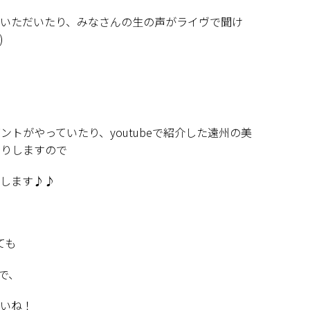
いただいたり、みなさんの生の声がライヴで聞け
)
ゼントがやっていたり、
youtube
で紹介した遠州の美
たりしますので
します♪♪
ても
で、
いね！