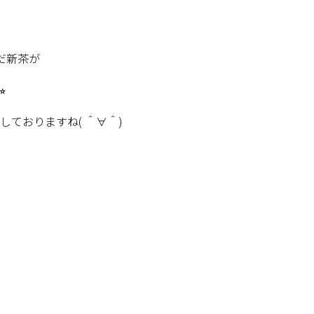
だ新茶が
︎
ておりますね( ＾∀＾)