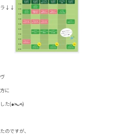
ラ↓↓
ヴ
方に
した
(
๑
˃̵ᴗ˂̵
)
たのですが、