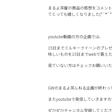
まるよ茶屋の商品の感想をコメント
てとっても嬉しくなりました
(*´
꒳
`*
youtube
動画の方の企画では、
15
日までミルキークイーンのプレ
味しいものを
15
日まで
web
で買え
見ていない方はチェックお願いいた
GW
のまるよ茶んねる企画が終わっ
また
youtube
で発信していきますの
ぜひぜひチャンネル登録してくださ