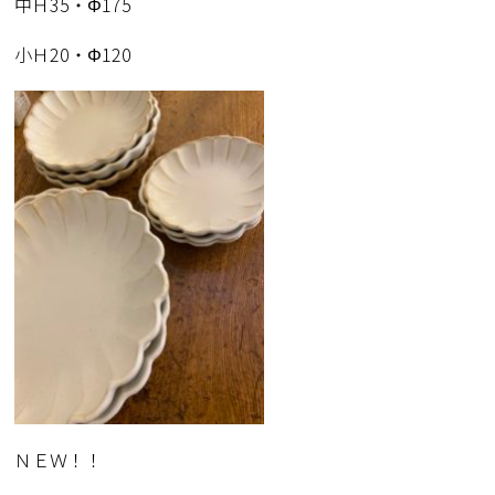
中Ｈ35・Φ175
小Ｈ20・Φ120
ＮＥＷ！！