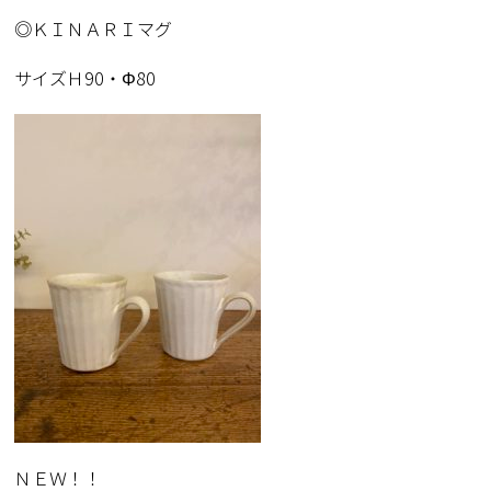
◎ＫＩＮＡＲＩマグ
サイズＨ90・Φ80
ＮＥＷ！！