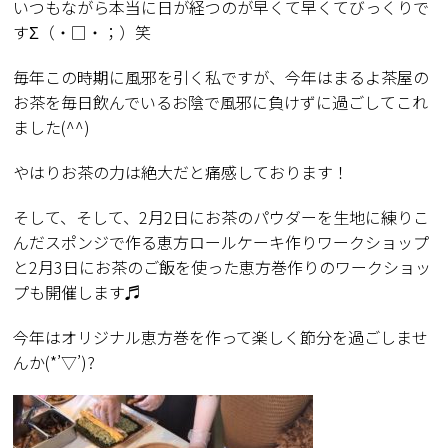
いつもながら本当に日が経つのが早くて早くてびっくりで
すΣ（・□・；）笑
毎年この時期に風邪を引く私ですが、今年はまるよ茶屋の
お茶を毎日飲んでいるお陰で風邪に負けずに過ごしてこれ
ました(^^)
やはりお茶の力は絶大だと痛感しております！
そして、そして、2月2日にお茶のパウダーを生地に練りこ
んだスポンジで作る恵方ロールケーキ作りワークショップ
と2月3日にお茶のご飯を使った恵方巻作りのワークショッ
プも開催します♬
今年はオリジナル恵方巻を作って楽しく節分を過ごしませ
んか(*’▽’)?